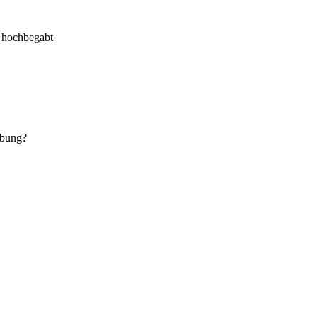
r hochbegabt
abung?