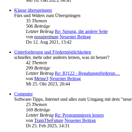
Mo 16. Okt 2023, 08:41
Klasse überspringen
Fürs und Widers zum Überspringen
35
Themen
506
Beiträge
Letzter Beitrag
Re: Sprung, die andere Seite
von
nosupermum
Neuester Beitrag
Do 12. Aug 2021, 13:42
Unterforderung und Fördermöglichkeiten
schneller, mehr oder anderes lernen, was ist besser?
42
Themen
299
Beiträge
Letzter Beitrag
Re: IQ122 - Begabungsförderun…
von
Meine3
Neuester Beitrag
Mi 25. Okt 2023, 20:44
Computer
Software-Tipps, Internet und alles zum Umgang mit dem "ne
25
Themen
169
Beiträge
Letzter Beitrag
Re: Programmieren lernen
von
TrainTheFuture
Neuester Beitrag
Di 25. Feb 2025, 14:31