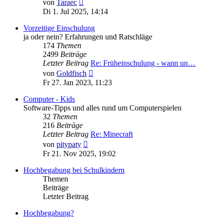
Neuester
von
Taraec
Beitrag
Di 1. Jul 2025, 14:14
Vorzeitige Einschulung
ja oder nein? Erfahrungen und Ratschläge
174
Themen
2499
Beiträge
Letzter Beitrag
Re: Früheinschulung - wann un…
Neuester
von
Goldfisch
Beitrag
Fr 27. Jan 2023, 11:23
Computer - Kids
Software-Tipps und alles rund um Computerspielen
32
Themen
216
Beiträge
Letzter Beitrag
Re: Minecraft
Neuester
von
pitypaty
Beitrag
Fr 21. Nov 2025, 19:02
Hochbegabung bei Schulkindern
Themen
Beiträge
Letzter Beitrag
Hochbegabung?