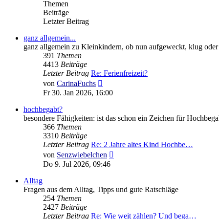
Themen
Beiträge
Letzter Beitrag
ganz allgemein...
ganz allgemein zu Kleinkindern, ob nun aufgeweckt, klug ode
391
Themen
4413
Beiträge
Letzter Beitrag
Re: Ferienfreizeit?
Neuester
von
CarinaFuchs
Beitrag
Fr 30. Jan 2026, 16:00
hochbegabt?
besondere Fähigkeiten: ist das schon ein Zeichen für Hochbeg
366
Themen
3310
Beiträge
Letzter Beitrag
Re: 2 Jahre altes Kind Hochbe…
Neuester
von
Senzwiebelchen
Beitrag
Do 9. Jul 2026, 09:46
Alltag
Fragen aus dem Alltag, Tipps und gute Ratschläge
254
Themen
2427
Beiträge
Letzter Beitrag
Re: Wie weit zählen? Und bega…