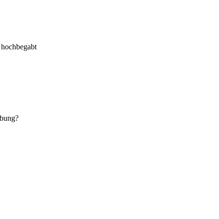
r hochbegabt
abung?