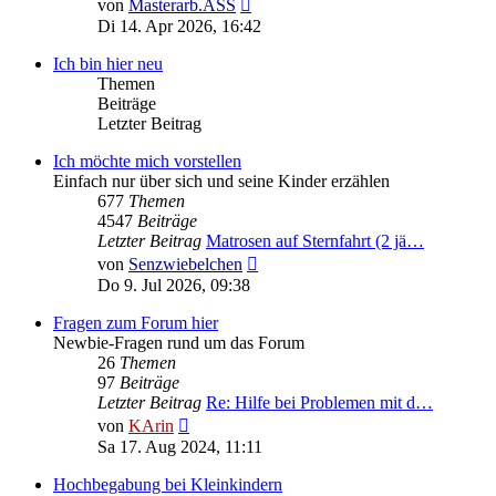
Neuester
von
Masterarb.ASS
Beitrag
Di 14. Apr 2026, 16:42
Ich bin hier neu
Themen
Beiträge
Letzter Beitrag
Ich möchte mich vorstellen
Einfach nur über sich und seine Kinder erzählen
677
Themen
4547
Beiträge
Letzter Beitrag
Matrosen auf Sternfahrt (2 jä…
Neuester
von
Senzwiebelchen
Beitrag
Do 9. Jul 2026, 09:38
Fragen zum Forum hier
Newbie-Fragen rund um das Forum
26
Themen
97
Beiträge
Letzter Beitrag
Re: Hilfe bei Problemen mit d…
Neuester
von
KArin
Beitrag
Sa 17. Aug 2024, 11:11
Hochbegabung bei Kleinkindern