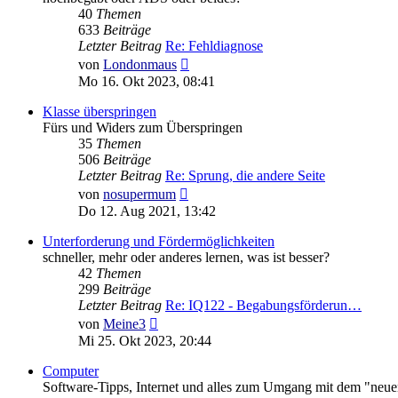
40
Themen
633
Beiträge
Letzter Beitrag
Re: Fehldiagnose
Neuester
von
Londonmaus
Beitrag
Mo 16. Okt 2023, 08:41
Klasse überspringen
Fürs und Widers zum Überspringen
35
Themen
506
Beiträge
Letzter Beitrag
Re: Sprung, die andere Seite
Neuester
von
nosupermum
Beitrag
Do 12. Aug 2021, 13:42
Unterforderung und Fördermöglichkeiten
schneller, mehr oder anderes lernen, was ist besser?
42
Themen
299
Beiträge
Letzter Beitrag
Re: IQ122 - Begabungsförderun…
Neuester
von
Meine3
Beitrag
Mi 25. Okt 2023, 20:44
Computer
Software-Tipps, Internet und alles zum Umgang mit dem "ne