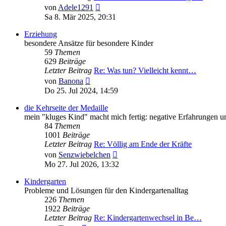
Neuester
von
Adele1291
Beitrag
Sa 8. Mär 2025, 20:31
Erziehung
besondere Ansätze für besondere Kinder
59
Themen
629
Beiträge
Letzter Beitrag
Re: Was tun? Vielleicht kennt…
Neuester
von
Banona
Beitrag
Do 25. Jul 2024, 14:59
die Kehrseite der Medaille
mein "kluges Kind" macht mich fertig: negative Erfahrungen u
84
Themen
1001
Beiträge
Letzter Beitrag
Re: Völlig am Ende der Kräfte
Neuester
von
Senzwiebelchen
Beitrag
Mo 27. Jul 2026, 13:32
Kindergarten
Probleme und Lösungen für den Kindergartenalltag
226
Themen
1922
Beiträge
Letzter Beitrag
Re: Kindergartenwechsel in Be…