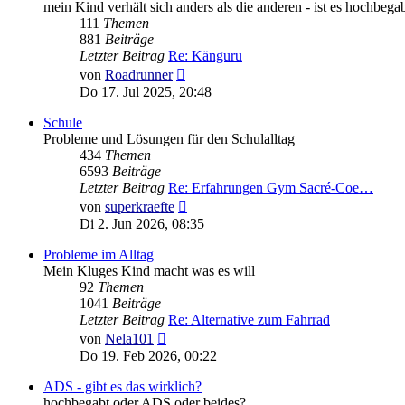
mein Kind verhält sich anders als die anderen - ist es hochbega
111
Themen
881
Beiträge
Letzter Beitrag
Re: Känguru
Neuester
von
Roadrunner
Beitrag
Do 17. Jul 2025, 20:48
Schule
Probleme und Lösungen für den Schulalltag
434
Themen
6593
Beiträge
Letzter Beitrag
Re: Erfahrungen Gym Sacré-Coe…
Neuester
von
superkraefte
Beitrag
Di 2. Jun 2026, 08:35
Probleme im Alltag
Mein Kluges Kind macht was es will
92
Themen
1041
Beiträge
Letzter Beitrag
Re: Alternative zum Fahrrad
Neuester
von
Nela101
Beitrag
Do 19. Feb 2026, 00:22
ADS - gibt es das wirklich?
hochbegabt oder ADS oder beides?