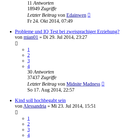
11
Antworten
18949
Zugriffe
Letzter Beitrag
von
Edainwen
Fr 24. Okt 2014, 07:49
Probleme und IQ Test bei zweisprachiger Erziehung?
von
mian01
»
Di 29. Jul 2014, 23:27
1
2
3
4
30
Antworten
37437
Zugriffe
Letzter Beitrag
von
Midnite Madness
So 17. Aug 2014, 22:57
Kind soll hochbegabt sein
von
Alessandria
»
Mi 23. Jul 2014, 15:51
1
2
3
4