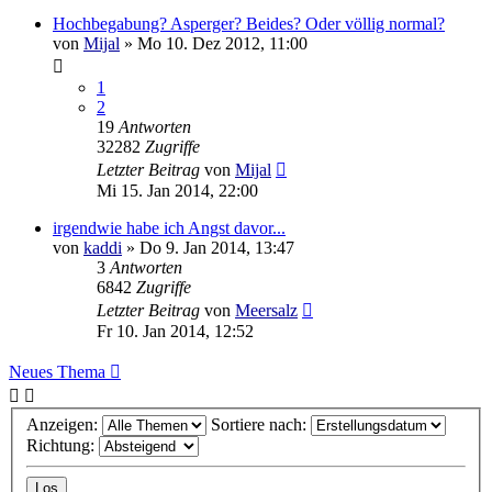
Hochbegabung? Asperger? Beides? Oder völlig normal?
von
Mijal
»
Mo 10. Dez 2012, 11:00
1
2
19
Antworten
32282
Zugriffe
Letzter Beitrag
von
Mijal
Mi 15. Jan 2014, 22:00
irgendwie habe ich Angst davor...
von
kaddi
»
Do 9. Jan 2014, 13:47
3
Antworten
6842
Zugriffe
Letzter Beitrag
von
Meersalz
Fr 10. Jan 2014, 12:52
Neues Thema
Anzeigen:
Sortiere nach:
Richtung: