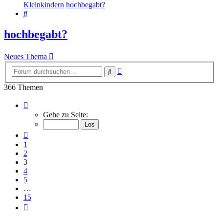
Kleinkindern
hochbegabt?
Suche
hochbegabt?
Neues Thema
Erweiterte
Suche
Suche
366 Themen
Seite
3
Gehe zu Seite:
von
15
Vorherige
1
2
3
4
5
…
15
Nächste