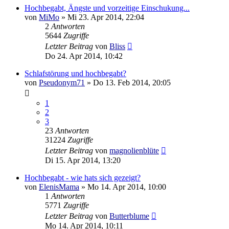
Hochbegabt, Ängste und vorzeitige Einschukung...
von
MiMo
»
Mi 23. Apr 2014, 22:04
2
Antworten
5644
Zugriffe
Letzter Beitrag
von
Bliss
Do 24. Apr 2014, 10:42
Schlafstörung und hochbegabt?
von
Pseudonym71
»
Do 13. Feb 2014, 20:05
1
2
3
23
Antworten
31224
Zugriffe
Letzter Beitrag
von
magnolienblüte
Di 15. Apr 2014, 13:20
Hochbegabt - wie hats sich gezeigt?
von
ElenisMama
»
Mo 14. Apr 2014, 10:00
1
Antworten
5771
Zugriffe
Letzter Beitrag
von
Butterblume
Mo 14. Apr 2014, 10:11