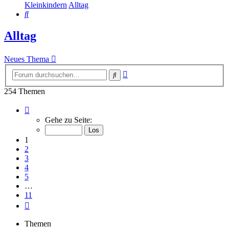
Kleinkindern
Alltag
Suche
Alltag
Neues Thema
Erweiterte
Suche
Suche
254 Themen
Seite
1
Gehe zu Seite:
von
11
1
2
3
4
5
…
11
Nächste
Themen