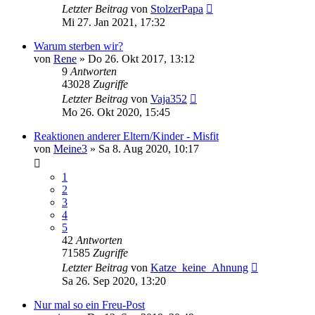
Letzter Beitrag
von
StolzerPapa
Mi 27. Jan 2021, 17:32
Warum sterben wir?
von
Rene
»
Do 26. Okt 2017, 13:12
9
Antworten
43028
Zugriffe
Letzter Beitrag
von
Vaja352
Mo 26. Okt 2020, 15:45
Reaktionen anderer Eltern/Kinder - Misfit
von
Meine3
»
Sa 8. Aug 2020, 10:17
1
2
3
4
5
42
Antworten
71585
Zugriffe
Letzter Beitrag
von
Katze_keine_Ahnung
Sa 26. Sep 2020, 13:20
Nur mal so ein Freu-Post