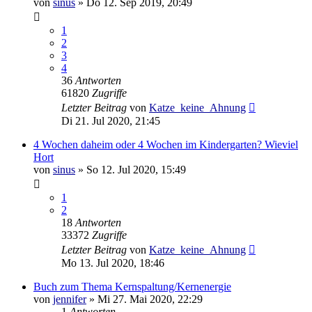
von
sinus
»
Do 12. Sep 2019, 20:49
1
2
3
4
36
Antworten
61820
Zugriffe
Letzter Beitrag
von
Katze_keine_Ahnung
Di 21. Jul 2020, 21:45
4 Wochen daheim oder 4 Wochen im Kindergarten? Wieviel
Hort
von
sinus
»
So 12. Jul 2020, 15:49
1
2
18
Antworten
33372
Zugriffe
Letzter Beitrag
von
Katze_keine_Ahnung
Mo 13. Jul 2020, 18:46
Buch zum Thema Kernspaltung/Kernenergie
von
jennifer
»
Mi 27. Mai 2020, 22:29
1
Antworten