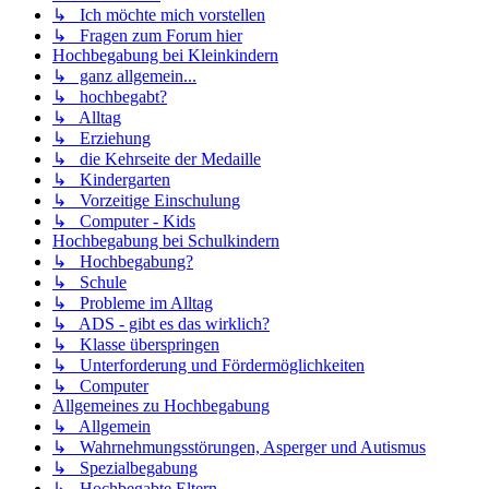
↳ Ich möchte mich vorstellen
↳ Fragen zum Forum hier
Hochbegabung bei Kleinkindern
↳ ganz allgemein...
↳ hochbegabt?
↳ Alltag
↳ Erziehung
↳ die Kehrseite der Medaille
↳ Kindergarten
↳ Vorzeitige Einschulung
↳ Computer - Kids
Hochbegabung bei Schulkindern
↳ Hochbegabung?
↳ Schule
↳ Probleme im Alltag
↳ ADS - gibt es das wirklich?
↳ Klasse überspringen
↳ Unterforderung und Fördermöglichkeiten
↳ Computer
Allgemeines zu Hochbegabung
↳ Allgemein
↳ Wahrnehmungsstörungen, Asperger und Autismus
↳ Spezialbegabung
↳ Hochbegabte Eltern