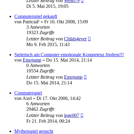
Letzter Beitrag
von
WeBi79
Di 5. Mai 2015, 19:05
Computerspiel gekauft
von
PatriciaF
»
Fr 10. Okt 2008, 15:09
3
Antworten
19323
Zugriffe
Letzter Beitrag
von
Chlids4ever
Mo 9. Feb 2015, 11:43
Sielerisch am Computer emotionale Kompetenz fördern!!!
von
Emojump
»
Do 15. Mai 2014, 21:14
0
Antworten
10554
Zugriffe
Letzter Beitrag
von
Emojump
Do 15. Mai 2014, 21:14
Computerspiel
von
Axel
»
Di 17. Okt 2006, 14:42
6
Antworten
29462
Zugriffe
Letzter Beitrag
von
inge007
Fr 21. Feb 2014, 00:24
Mythenspiel gesucht