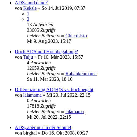
ADS- und dann?
von
Keksle
»
So 14. Jul 2019, 07:37
1
2
13
Antworten
33605
Zugriffe
Letzter Beitrag
von
ChicoListo
Mi 9. Aug 2023, 15:17
Doch ADS und Hochbegabung?
von
Talju
»
Fr 10. Mär 2023, 15:57
4
Antworten
12059
Zugriffe
Letzter Beitrag
von
Rabaukenmama
Sa 11. Mär 2023, 18:10
Differenzierung AD(H)S vs. hochbegabt
von
lalamama
»
Mi 20. Jul 2022, 22:15
0
Antworten
17818
Zugriffe
Letzter Beitrag
von
lalamama
Mi 20. Jul 2022, 22:15
ADS, aber nur in der Schule!
von
birgital
»
Do 16. Okt 2008, 09:27