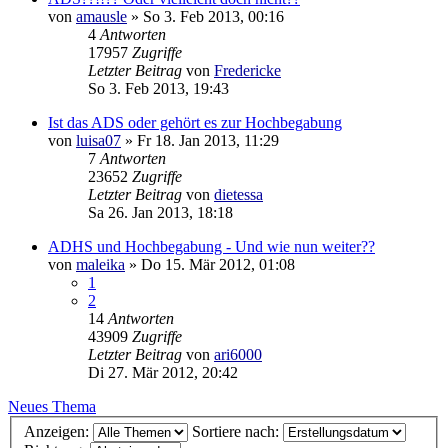
von
amausle
»
So 3. Feb 2013, 00:16
4
Antworten
17957
Zugriffe
Letzter Beitrag
von
Fredericke
So 3. Feb 2013, 19:43
Ist das ADS oder gehört es zur Hochbegabung
von
luisa07
»
Fr 18. Jan 2013, 11:29
7
Antworten
23652
Zugriffe
Letzter Beitrag
von
dietessa
Sa 26. Jan 2013, 18:18
ADHS und Hochbegabung - Und wie nun weiter??
von
maleika
»
Do 15. Mär 2012, 01:08
1
2
14
Antworten
43909
Zugriffe
Letzter Beitrag
von
ari6000
Di 27. Mär 2012, 20:42
Neues Thema
Anzeigen:
Sortiere nach: