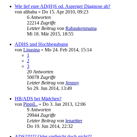
Wie lief eure AD(H)S od. Asperger Diagnose ab?
von
alibaba
»
Do 15. Apr 2010, 09:23
6
Antworten
22214
Zugriffe
Letzter Beitrag
von
Rabaukenmama
Mi 18. Mär 2015, 18:55
ADHS und Hochbegabung
von
Linasina
»
Mo 24. Feb 2014, 15:14
1
2
3
20
Antworten
50078
Zugriffe
Letzter Beitrag
von
Jennny
So 29. Jun 2014, 13:49
HB/ADS bei Mädchen?
von
PippiL.
»
Do 3. Jan 2013, 12:06
9
Antworten
29944
Zugriffe
Letzter Beitrag
von
lenaritter
Do 19. Jun 2014, 22:32
ADS??!!?? Oder vielleicht doch nicht??