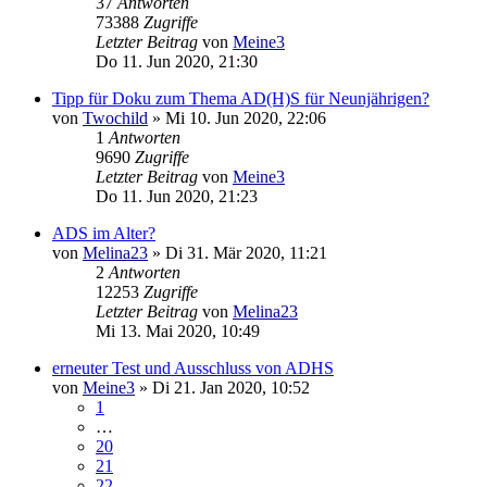
37
Antworten
73388
Zugriffe
Letzter Beitrag
von
Meine3
Do 11. Jun 2020, 21:30
Tipp für Doku zum Thema AD(H)S für Neunjährigen?
von
Twochild
»
Mi 10. Jun 2020, 22:06
1
Antworten
9690
Zugriffe
Letzter Beitrag
von
Meine3
Do 11. Jun 2020, 21:23
ADS im Alter?
von
Melina23
»
Di 31. Mär 2020, 11:21
2
Antworten
12253
Zugriffe
Letzter Beitrag
von
Melina23
Mi 13. Mai 2020, 10:49
erneuter Test und Ausschluss von ADHS
von
Meine3
»
Di 21. Jan 2020, 10:52
1
…
20
21
22