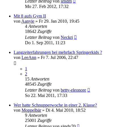
Letzter Beitrag
von
srndm
Mo 27. Feb 2012, 17:32
Mit 8 aufs Gym II
von
Aanyie
»
Fr 29. Jan 2010, 19:45
4
Antworten
18642
Zugriffe
Letzter Beitrag
von
Neckri
Do 1. Sep 2011, 11:23
Langzeiterfahrungen bei mehrfach Springerkids ?
von
LeeAnn
»
Fr 7. Jul 2006, 22:47
1
2
15
Antworten
48545
Zugriffe
Letzter Beitrag
von
betty-eleonore
So 22. Mai 2011, 17:33
Wer hatte Schnupperwoche in einer 2. Klasse?
von
Moppelbär
»
Di 4. Mai 2010, 18:52
9
Antworten
25001
Zugriffe
Letzter Beitrag
von
sändy70