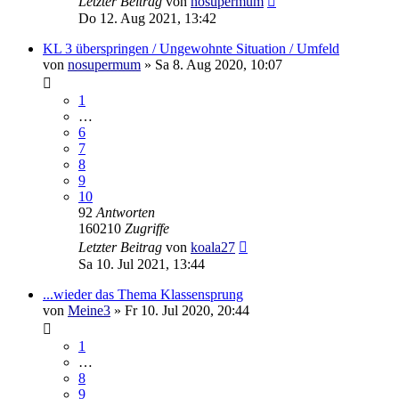
Letzter Beitrag
von
nosupermum
Do 12. Aug 2021, 13:42
KL 3 überspringen / Ungewohnte Situation / Umfeld
von
nosupermum
»
Sa 8. Aug 2020, 10:07
1
…
6
7
8
9
10
92
Antworten
160210
Zugriffe
Letzter Beitrag
von
koala27
Sa 10. Jul 2021, 13:44
...wieder das Thema Klassensprung
von
Meine3
»
Fr 10. Jul 2020, 20:44
1
…
8
9