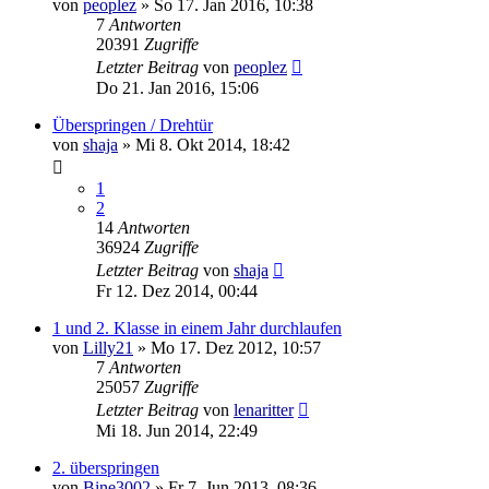
von
peoplez
»
So 17. Jan 2016, 10:38
7
Antworten
20391
Zugriffe
Letzter Beitrag
von
peoplez
Do 21. Jan 2016, 15:06
Überspringen / Drehtür
von
shaja
»
Mi 8. Okt 2014, 18:42
1
2
14
Antworten
36924
Zugriffe
Letzter Beitrag
von
shaja
Fr 12. Dez 2014, 00:44
1 und 2. Klasse in einem Jahr durchlaufen
von
Lilly21
»
Mo 17. Dez 2012, 10:57
7
Antworten
25057
Zugriffe
Letzter Beitrag
von
lenaritter
Mi 18. Jun 2014, 22:49
2. überspringen
von
Bine3002
»
Fr 7. Jun 2013, 08:36