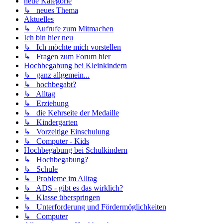
neue Kategorie
↳ neues Thema
Aktuelles
↳ Aufrufe zum Mitmachen
Ich bin hier neu
↳ Ich möchte mich vorstellen
↳ Fragen zum Forum hier
Hochbegabung bei Kleinkindern
↳ ganz allgemein...
↳ hochbegabt?
↳ Alltag
↳ Erziehung
↳ die Kehrseite der Medaille
↳ Kindergarten
↳ Vorzeitige Einschulung
↳ Computer - Kids
Hochbegabung bei Schulkindern
↳ Hochbegabung?
↳ Schule
↳ Probleme im Alltag
↳ ADS - gibt es das wirklich?
↳ Klasse überspringen
↳ Unterforderung und Fördermöglichkeiten
↳ Computer