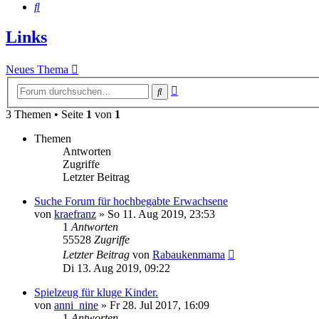
Suche
Links
Neues Thema
Erweiterte
Suche
Suche
3 Themen • Seite
1
von
1
Themen
Antworten
Zugriffe
Letzter Beitrag
Suche Forum für hochbegabte Erwachsene
von
kraefranz
»
So 11. Aug 2019, 23:53
1
Antworten
55528
Zugriffe
Letzter Beitrag
von
Rabaukenmama
Di 13. Aug 2019, 09:22
Spielzeug für kluge Kinder.
von
anni_nine
»
Fr 28. Jul 2017, 16:09
1
Antworten