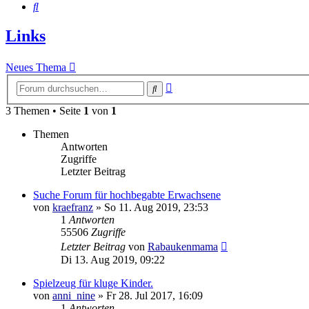
Suche
Links
Neues Thema
Erweiterte
Suche
Suche
3 Themen • Seite
1
von
1
Themen
Antworten
Zugriffe
Letzter Beitrag
Suche Forum für hochbegabte Erwachsene
von
kraefranz
»
So 11. Aug 2019, 23:53
1
Antworten
55506
Zugriffe
Letzter Beitrag
von
Rabaukenmama
Di 13. Aug 2019, 09:22
Spielzeug für kluge Kinder.
von
anni_nine
»
Fr 28. Jul 2017, 16:09
1
Antworten