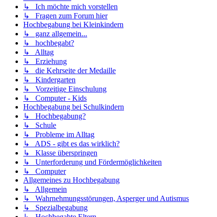
↳ Ich möchte mich vorstellen
↳ Fragen zum Forum hier
Hochbegabung bei Kleinkindern
↳ ganz allgemein...
↳ hochbegabt?
↳ Alltag
↳ Erziehung
↳ die Kehrseite der Medaille
↳ Kindergarten
↳ Vorzeitige Einschulung
↳ Computer - Kids
Hochbegabung bei Schulkindern
↳ Hochbegabung?
↳ Schule
↳ Probleme im Alltag
↳ ADS - gibt es das wirklich?
↳ Klasse überspringen
↳ Unterforderung und Fördermöglichkeiten
↳ Computer
Allgemeines zu Hochbegabung
↳ Allgemein
↳ Wahrnehmungsstörungen, Asperger und Autismus
↳ Spezialbegabung
↳ Hochbegabte Eltern