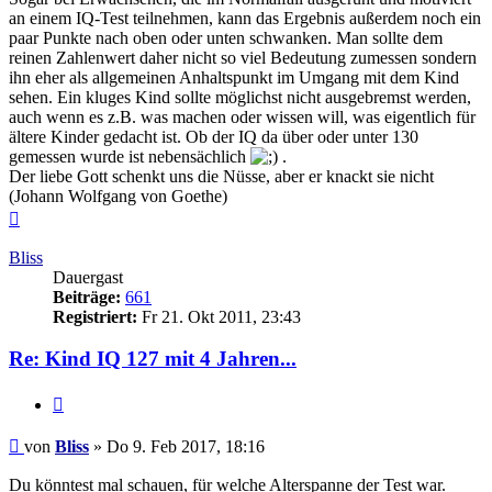
an einem IQ-Test teilnehmen, kann das Ergebnis außerdem noch ein
paar Punkte nach oben oder unten schwanken. Man sollte dem
reinen Zahlenwert daher nicht so viel Bedeutung zumessen sondern
ihn eher als allgemeinen Anhaltspunkt im Umgang mit dem Kind
sehen. Ein kluges Kind sollte möglichst nicht ausgebremst werden,
auch wenn es z.B. was machen oder wissen will, was eigentlich für
ältere Kinder gedacht ist. Ob der IQ da über oder unter 130
gemessen wurde ist nebensächlich
.
Der liebe Gott schenkt uns die Nüsse, aber er knackt sie nicht
(Johann Wolfgang von Goethe)
Nach
oben
Bliss
Dauergast
Beiträge:
661
Registriert:
Fr 21. Okt 2011, 23:43
Re: Kind IQ 127 mit 4 Jahren...
Zitieren
Beitrag
von
Bliss
»
Do 9. Feb 2017, 18:16
Du könntest mal schauen, für welche Alterspanne der Test war.