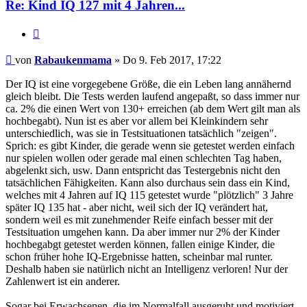
Re: Kind IQ 127 mit 4 Jahren...
Zitieren
Beitrag
von
Rabaukenmama
»
Do 9. Feb 2017, 17:22
Der IQ ist eine vorgegebene Größe, die ein Leben lang annähernd
gleich bleibt. Die Tests werden laufend angepaßt, so dass immer nur
ca. 2% die einen Wert von 130+ erreichen (ab dem Wert gilt man als
hochbegabt). Nun ist es aber vor allem bei Kleinkindern sehr
unterschiedlich, was sie in Testsituationen tatsächlich "zeigen".
Sprich: es gibt Kinder, die gerade wenn sie getestet werden einfach
nur spielen wollen oder gerade mal einen schlechten Tag haben,
abgelenkt sich, usw. Dann entspricht das Testergebnis nicht den
tatsächlichen Fähigkeiten. Kann also durchaus sein dass ein Kind,
welches mit 4 Jahren auf IQ 115 getestet wurde "plötzlich" 3 Jahre
später IQ 135 hat - aber nicht, weil sich der IQ verändert hat,
sondern weil es mit zunehmender Reife einfach besser mit der
Testsituation umgehen kann. Da aber immer nur 2% der Kinder
hochbegabgt getestet werden können, fallen einige Kinder, die
schon früher hohe IQ-Ergebnisse hatten, scheinbar mal runter.
Deshalb haben sie natürlich nicht an Intelligenz verloren! Nur der
Zahlenwert ist ein anderer.
Sogar bei Erwachsenen, die im Normalfall ausgeruht und motiviert