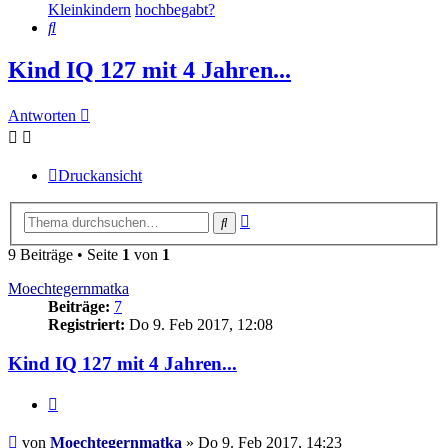
Kleinkindern
hochbegabt?
Suche
Kind IQ 127 mit 4 Jahren...
Antworten
Druckansicht
Erweiterte
Suche
Suche
9 Beiträge • Seite
1
von
1
Moechtegernmatka
Beiträge:
7
Registriert:
Do 9. Feb 2017, 12:08
Kind IQ 127 mit 4 Jahren...
Zitieren
Beitrag
von
Moechtegernmatka
»
Do 9. Feb 2017, 14:23