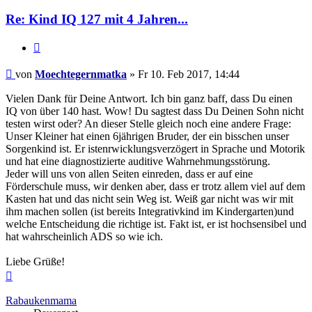
Re: Kind IQ 127 mit 4 Jahren...
Zitieren
Beitrag
von
Moechtegernmatka
»
Fr 10. Feb 2017, 14:44
Vielen Dank für Deine Antwort. Ich bin ganz baff, dass Du einen
IQ von über 140 hast. Wow! Du sagtest dass Du Deinen Sohn nicht
testen wirst oder? An dieser Stelle gleich noch eine andere Frage:
Unser Kleiner hat einen 6jährigen Bruder, der ein bisschen unser
Sorgenkind ist. Er istenrwicklungsverzögert in Sprache und Motorik
und hat eine diagnostizierte auditive Wahrnehmungsstörung.
Jeder will uns von allen Seiten einreden, dass er auf eine
Förderschule muss, wir denken aber, dass er trotz allem viel auf dem
Kasten hat und das nicht sein Weg ist. Weiß gar nicht was wir mit
ihm machen sollen (ist bereits Integrativkind im Kindergarten)und
welche Entscheidung die richtige ist. Fakt ist, er ist hochsensibel und
hat wahrscheinlich ADS so wie ich.
Liebe Grüße!
Nach
oben
Rabaukenmama