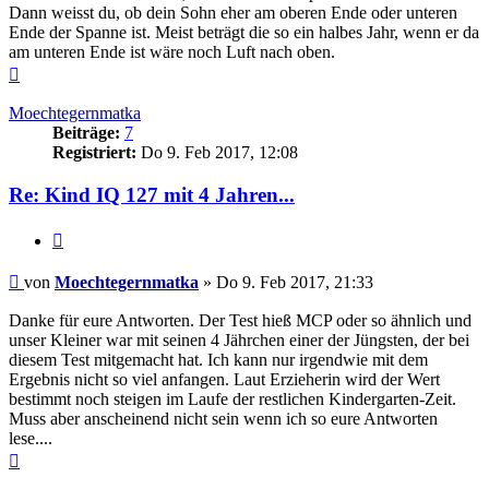
Dann weisst du, ob dein Sohn eher am oberen Ende oder unteren
Ende der Spanne ist. Meist beträgt die so ein halbes Jahr, wenn er da
am unteren Ende ist wäre noch Luft nach oben.
Nach
oben
Moechtegernmatka
Beiträge:
7
Registriert:
Do 9. Feb 2017, 12:08
Re: Kind IQ 127 mit 4 Jahren...
Zitieren
Beitrag
von
Moechtegernmatka
»
Do 9. Feb 2017, 21:33
Danke für eure Antworten. Der Test hieß MCP oder so ähnlich und
unser Kleiner war mit seinen 4 Jährchen einer der Jüngsten, der bei
diesem Test mitgemacht hat. Ich kann nur irgendwie mit dem
Ergebnis nicht so viel anfangen. Laut Erzieherin wird der Wert
bestimmt noch steigen im Laufe der restlichen Kindergarten-Zeit.
Muss aber anscheinend nicht sein wenn ich so eure Antworten
lese....
Nach
oben