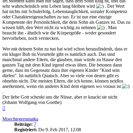
Im Moment kann man nur sagen, dass dein Sohn klug ist, und das
sehr wahrscheinlich sein Leben lang bleiben wird
. Der Wert
hat nichts mit Schulerfolg, Lebenstauglichkeit, sozialer Kompetenz
oder Charaktereigenschaften zu tun. Er ist nur eine einzige
Kompetente der Persönlichkeit, die dein Sohn als Ganzes ist. Das zu
wissen hilft, den Wert nicht zu wichtig zu nehmen
. Man
braucht ihn - ähnlich wie die Körpergröße - weder gesondert
hervorheben, noch verstecken.
Wer mit deinem Sohn zu tun hat wird schon herausfindenh, dass er
ein kluger Bub ist.Vorurteile gibt es natürlich auch. Das sind
manchmal andere Eltern, die glauben, man würde zu Hause den
ganzen Tag mit dem Kind irgend etwas üben. Die betonen dann
gerne, dass im Gegensatz dazu ihre eigenen Kinder "Kind sein
dürfen". Ist natürlich Quatsch. Aber so viele von denen gibt es
ohnehin nicht. Die meisten Eltern, die ich kenne, können neidlos
anerkennen, wenn ein anderes Kind dem eigenen wo voraus ist
.
Der liebe Gott schenkt uns die Nüsse, aber er knackt sie nicht
(Johann Wolfgang von Goethe)
Nach
oben
Moechtegernmatka
Beiträge:
7
Registriert:
Do 9. Feb 2017, 12:08