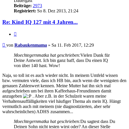
Dauergast
Beiträge:
2973
Registriert:
So 8. Dez 2013, 21:24
Re: Kind IQ 127 mit 4 Jahren...
Zitieren
Beitrag
von
Rabaukenmama
»
Sa 11. Feb 2017, 12:29
Moechtegernmatka hat geschrieben:
Vielen Dank für
Deine Antwort. Ich bin ganz baff, dass Du einen IQ
von über 140 hast. Wow!
Naja, so toll ist es auch wieder nicht. In meinem Umfeld wissen
bzw. vermuten viele, dass ich HB bin, auch wenn die wenigsten den
genauen Zahlenwert kennen. Meine Mutter hat ihn sich mal
aufgeschrieben um bei ihren Kaffeehaus-Freundinnen damit
anzugeben
. Aber z.B. in der Schulzeit waren meine
Verhaltensauffälligkeiten viel häufiger Thema als mein IQ. Hängt
vermutlich auch mit meinem (nie diagnostizierten, aber sehr
wahrscheinlichen) ADHS zusammen...
Moechtegernmatka hat geschrieben:
Du sagtest dass Du
Deinen Sohn nicht testen wirst oder? An dieser Stelle