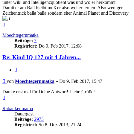
unter wiki und Intelligenzquotient was und wo er herkommt.
Damit er am Ball bleibt muß er also weiter lernen. Also weniger
Zeichentrick balla balla sondern eher Animal Planet und Discovery
Nach
oben
Moechtegernmatka
Beiträge:
7
Registriert:
Do 9. Feb 2017, 12:08
Re: Kind IQ 127 mit 4 Jahren...
Zitieren
Beitrag
von
Moechtegernmatka
»
Do 9. Feb 2017, 15:47
Danke erst mal für Deine Antwort! Liebe Grüße!
Nach
oben
Rabaukenmama
Dauergast
Beiträge:
2973
Registriert:
So 8. Dez 2013, 21:24