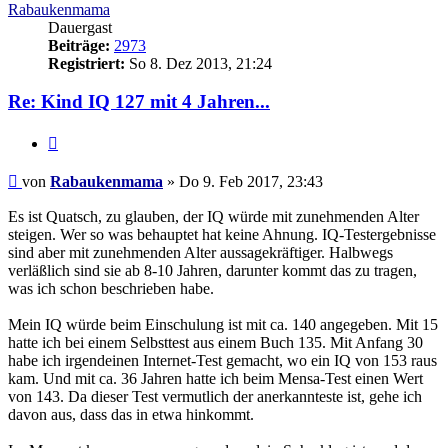
Rabaukenmama
Dauergast
Beiträge:
2973
Registriert:
So 8. Dez 2013, 21:24
Re: Kind IQ 127 mit 4 Jahren...
Zitieren
Beitrag
von
Rabaukenmama
»
Do 9. Feb 2017, 23:43
Es ist Quatsch, zu glauben, der IQ würde mit zunehmenden Alter
steigen. Wer so was behauptet hat keine Ahnung. IQ-Testergebnisse
sind aber mit zunehmenden Alter aussagekräftiger. Halbwegs
verläßlich sind sie ab 8-10 Jahren, darunter kommt das zu tragen,
was ich schon beschrieben habe.
Mein IQ würde beim Einschulung ist mit ca. 140 angegeben. Mit 15
hatte ich bei einem Selbsttest aus einem Buch 135. Mit Anfang 30
habe ich irgendeinen Internet-Test gemacht, wo ein IQ von 153 raus
kam. Und mit ca. 36 Jahren hatte ich beim Mensa-Test einen Wert
von 143. Da dieser Test vermutlich der anerkannteste ist, gehe ich
davon aus, dass das in etwa hinkommt.