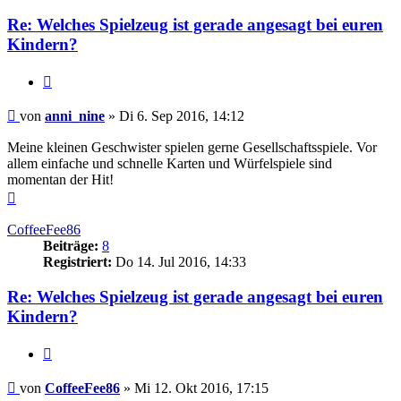
Re: Welches Spielzeug ist gerade angesagt bei euren
Kindern?
Zitieren
Beitrag
von
anni_nine
»
Di 6. Sep 2016, 14:12
Meine kleinen Geschwister spielen gerne Gesellschaftsspiele. Vor
allem einfache und schnelle Karten und Würfelspiele sind
momentan der Hit!
Nach
oben
CoffeeFee86
Beiträge:
8
Registriert:
Do 14. Jul 2016, 14:33
Re: Welches Spielzeug ist gerade angesagt bei euren
Kindern?
Zitieren
Beitrag
von
CoffeeFee86
»
Mi 12. Okt 2016, 17:15