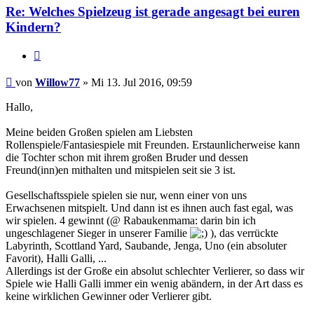
Re: Welches Spielzeug ist gerade angesagt bei euren
Kindern?
Zitieren
Beitrag
von
Willow77
»
Mi 13. Jul 2016, 09:59
Hallo,
Meine beiden Großen spielen am Liebsten
Rollenspiele/Fantasiespiele mit Freunden. Erstaunlicherweise kann
die Tochter schon mit ihrem großen Bruder und dessen
Freund(inn)en mithalten und mitspielen seit sie 3 ist.
Gesellschaftsspiele spielen sie nur, wenn einer von uns
Erwachsenen mitspielt. Und dann ist es ihnen auch fast egal, was
wir spielen. 4 gewinnt (@ Rabaukenmama: darin bin ich
ungeschlagener Sieger in unserer Familie
), das verrückte
Labyrinth, Scottland Yard, Saubande, Jenga, Uno (ein absoluter
Favorit), Halli Galli, ...
Allerdings ist der Große ein absolut schlechter Verlierer, so dass wir
Spiele wie Halli Galli immer ein wenig abändern, in der Art dass es
keine wirklichen Gewinner oder Verlierer gibt.