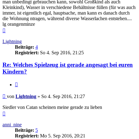
man unbedingt gebrauchen kann, sowohl Großkind als auch
Kleinkind), Wasser in verschiedene Behältnisse füllen (für was auch
immer, ist eigentlich egal, hauptsache, man kann es danach durch
die Wohnung ntragen, während diverse Wasserlachen entstehen....
lg orangenminze
Nach
oben
Lightning
Beiträge:
4
Registriert:
So 4. Sep 2016, 21:25
Re: Welches Spielzeug ist gerade angesagt bei euren
Kindern?
Zitieren
Beitrag
von
Lightning
»
So 4. Sep 2016, 21:27
Siedler von Catan scheinen meine gerade zu lieben
Nach
oben
anni_nine
Beiträge:
5
Registriert:
Mo 5. Sep 2016, 20:21