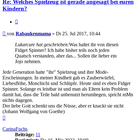
Re: Welches Spielzeug ist gerade angesagt bei euren
Kindern?
Zitieren
Beitrag
von
Rabaukenmama
»
Di 25. Jul 2017, 10:44
Lukarcure hat geschrieben:
Was haltet ihr von diesen
Fidget Spinner? Ich habe bisher teils noch jeden
Quatsch verstanden, aber das... Sollen die lieber ein
Jojo nehmen.
Jede Generation hatte "ihr" Spielzeug und ihre Mode-
Erscheinungen. In meiner Kindheit gab es Zauberwürfel,
Liebesflöhe, Monchichi und Schlüpfe. Heute sind es eben Fidget
Spinner. Solange es leistbar ist und man als Eltern kein Problem
damit hat, dass die Teile bald unbenutzt herumliegen, spricht mMn
nichts dagegen.
Der liebe Gott schenkt uns die Nüsse, aber er knackt sie nicht
(Johann Wolfgang von Goethe)
Nach
oben
CarinaFuchs
Beiträge:
11