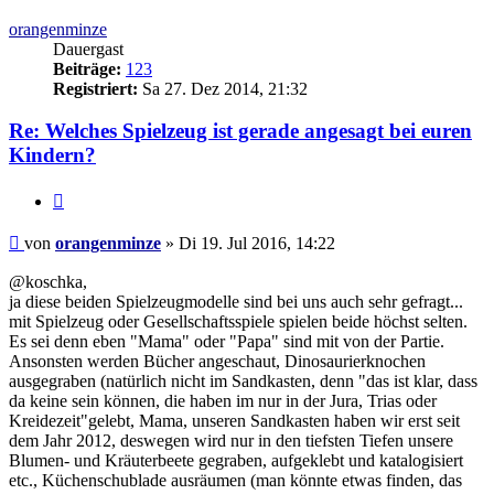
oben
orangenminze
Dauergast
Beiträge:
123
Registriert:
Sa 27. Dez 2014, 21:32
Re: Welches Spielzeug ist gerade angesagt bei euren
Kindern?
Zitieren
Beitrag
von
orangenminze
»
Di 19. Jul 2016, 14:22
@koschka,
ja diese beiden Spielzeugmodelle sind bei uns auch sehr gefragt...
mit Spielzeug oder Gesellschaftsspiele spielen beide höchst selten.
Es sei denn eben "Mama" oder "Papa" sind mit von der Partie.
Ansonsten werden Bücher angeschaut, Dinosaurierknochen
ausgegraben (natürlich nicht im Sandkasten, denn "das ist klar, dass
da keine sein können, die haben im nur in der Jura, Trias oder
Kreidezeit"gelebt, Mama, unseren Sandkasten haben wir erst seit
dem Jahr 2012, deswegen wird nur in den tiefsten Tiefen unsere
Blumen- und Kräuterbeete gegraben, aufgeklebt und katalogisiert
etc., Küchenschublade ausräumen (man könnte etwas finden, das