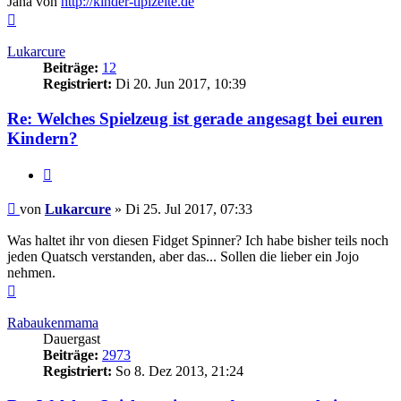
Jana von
http://kinder-tipizelte.de
Nach
oben
Lukarcure
Beiträge:
12
Registriert:
Di 20. Jun 2017, 10:39
Re: Welches Spielzeug ist gerade angesagt bei euren
Kindern?
Zitieren
Beitrag
von
Lukarcure
»
Di 25. Jul 2017, 07:33
Was haltet ihr von diesen Fidget Spinner? Ich habe bisher teils noch
jeden Quatsch verstanden, aber das... Sollen die lieber ein Jojo
nehmen.
Nach
oben
Rabaukenmama
Dauergast
Beiträge:
2973
Registriert:
So 8. Dez 2013, 21:24