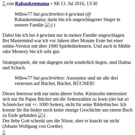
Beitrag
von
Rabaukenmama
»
Mi 13. Jul 2016, 13:30
Willow77 hat geschrieben:
4 gewinnt (@
Rabaukenmama: darin bin ich ungeschlagener Sieger in
unserer Familie
)
Dabei bin ich bei 4 gewinnt nur in meiner Familie ungeschlagen.
Bei Mastermind war ich vor Jahren über Monate Erste bei einer
online-Version mit über 1000 Spielteilnehmern. Und auch in Mühle
oder Memory bin ich sehr gut.
Strategiespiele, die mir dagegen nicht sonderlich liegen, sind Halma
und Schach.
Willow77 hat geschrieben:
Ansonsten sind sie alle drei
versessen auf Bücher, Bücher, BÜCHER!
Dieses Interesse teilt nur mein älterer Sohn. Kleinsohn interessiert
sich nur für Papas Bücher um die Seitenzahlen zu lesen (der hat so
Schmöcker mit +/- 1000 Seiten), nicht für seine Bilderbücher. Ich
konnte für ihn bisher noch keine einzige Geschichte aus einem Buch
zu Ende gebärden
.
Der liebe Gott schenkt uns die Nüsse, aber er knackt sie nicht
(Johann Wolfgang von Goethe)
Nach