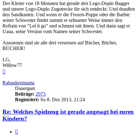
Der Kleine von 18 Monaten hat gerade den Lego-Duplo Bagger
und unsere Lego-Duplo Zugstrecke für sich entdeckt. Und draußen
den Sandkasten. Und wenn er die Frozen-Puppe oder die Barbie
seiner Schwester findet summt er seltsamer Weise immer den
Refrain von "Let it go" und schmust mit ihnen. Und dann sagt er
Uaua, seine Version vom Namen seiner Schwester.
Ansonsten sind sie alle drei versessen auf Bücher, Bücher,
BÜCHER!
LG,
Willow77
Nach
oben
Rabaukenmama
Dauergast
Beiträge:
2973
Registriert:
So 8. Dez 2013, 21:24
Re: Welches Spielzeug ist gerade angesagt bei euren
Kindern?
Zitieren