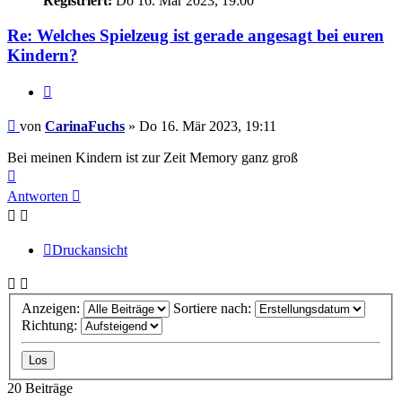
Registriert:
Do 16. Mär 2023, 19:00
Re: Welches Spielzeug ist gerade angesagt bei euren
Kindern?
Zitieren
Beitrag
von
CarinaFuchs
»
Do 16. Mär 2023, 19:11
Bei meinen Kindern ist zur Zeit Memory ganz groß
Nach
oben
Antworten
Druckansicht
Anzeigen:
Sortiere nach:
Richtung:
20 Beiträge