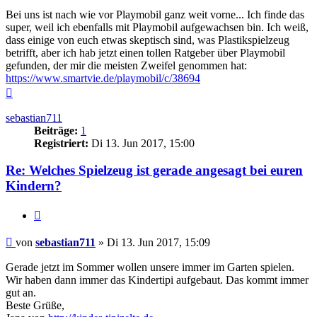
Bei uns ist nach wie vor Playmobil ganz weit vorne... Ich finde das
super, weil ich ebenfalls mit Playmobil aufgewachsen bin. Ich weiß,
dass einige von euch etwas skeptisch sind, was Plastikspielzeug
betrifft, aber ich hab jetzt einen tollen Ratgeber über Playmobil
gefunden, der mir die meisten Zweifel genommen hat:
https://www.smartvie.de/playmobil/c/38694
Nach
oben
sebastian711
Beiträge:
1
Registriert:
Di 13. Jun 2017, 15:00
Re: Welches Spielzeug ist gerade angesagt bei euren
Kindern?
Zitieren
Beitrag
von
sebastian711
»
Di 13. Jun 2017, 15:09
Gerade jetzt im Sommer wollen unsere immer im Garten spielen.
Wir haben dann immer das Kindertipi aufgebaut. Das kommt immer
gut an.
Beste Grüße,