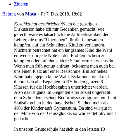
Zitieren
Beitrag
von
Maca
»
Fr 7. Dez 2018, 18:02
Koschka hat geschrieben:
Nach der gestrigen
Diskussion habe ich mir Gedanken gemacht, wie
gerecht wäre es tatsächlich die Aufmerksamkeit der
Lehrer, die ums "Überleben" für die Langsamen
kämpfen, auf ein Schnelleres Kind zu verlangern.
Nüchtern betrachtet hat ein langsames Kind die Wahl
entweder um jede Note in den Problemfächern zu
kämpfen oder auf eine andere Schulform zu wechseln.
Wenn man früh genug anfragt, bekommt man auch bei
uns einen Platz auf einer Realschule. Ein schnelles
Kind hat dagegen keine Wahl. Es können nicht mal
theoretisch alle Begabten in BY in den ganzen 8
Klassen für die Hochbegabten unterrichtet werden.
Also das ist ganz im Gegenteil eher sozial ungerecht
dem Schnelleren seiner Bedürfnisse zu ignorieren. Laut
Statistik gehen in den bayerischen Städten mehr als
40% der Kinder aufs Gymnasium. Da sind wir gut in
der Mitte von der Gaussglocke, so war es defintiv nicht
gedacht.
In unseren Grundschule hat sich in den letzten 10