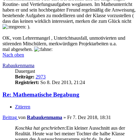
Routine- und Vertiefungsaufgaben weglassen. Im Matheunterricht
haben er und sein hochbegabter Freund regelmäßig die Anweisung,
bestehende Aufgaben zu modellieren und der Klasse vorzustellen (
dass das keinen wirklich interessiert, merken die zum Glück nicht
).
OK, vom Lehrermangel , Unterichtsausfall, unmotivierten und
störenden Mitschülern, merkwürdigen Projektarbeiten u.a.
mal abgesehen.
Nach oben
Rabaukenmama
Dauergast
Beiträge:
2973
Registriert:
So 8. Dez 2013, 21:24
Re: Mathematische Begabung
Zitieren
Beitrag
von
Rabaukenmama
»
Fr 7. Dez 2018, 18:31
Koschka hat geschrieben:
Ein kleiner Ausschnitt aus der
Realität. Heute war bei meiner Tochter die halbe Klasse
wegen des Austauschprogramms nicht da. In der