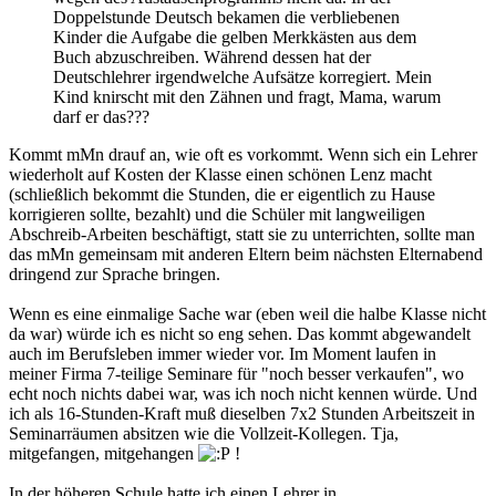
Doppelstunde Deutsch bekamen die verbliebenen
Kinder die Aufgabe die gelben Merkkästen aus dem
Buch abzuschreiben. Während dessen hat der
Deutschlehrer irgendwelche Aufsätze korregiert. Mein
Kind knirscht mit den Zähnen und fragt, Mama, warum
darf er das???
Kommt mMn drauf an, wie oft es vorkommt. Wenn sich ein Lehrer
wiederholt auf Kosten der Klasse einen schönen Lenz macht
(schließlich bekommt die Stunden, die er eigentlich zu Hause
korrigieren sollte, bezahlt) und die Schüler mit langweiligen
Abschreib-Arbeiten beschäftigt, statt sie zu unterrichten, sollte man
das mMn gemeinsam mit anderen Eltern beim nächsten Elternabend
dringend zur Sprache bringen.
Wenn es eine einmalige Sache war (eben weil die halbe Klasse nicht
da war) würde ich es nicht so eng sehen. Das kommt abgewandelt
auch im Berufsleben immer wieder vor. Im Moment laufen in
meiner Firma 7-teilige Seminare für "noch besser verkaufen", wo
echt noch nichts dabei war, was ich noch nicht kennen würde. Und
ich als 16-Stunden-Kraft muß dieselben 7x2 Stunden Arbeitszeit in
Seminarräumen absitzen wie die Vollzeit-Kollegen. Tja,
mitgefangen, mitgehangen
!
In der höheren Schule hatte ich einen Lehrer in