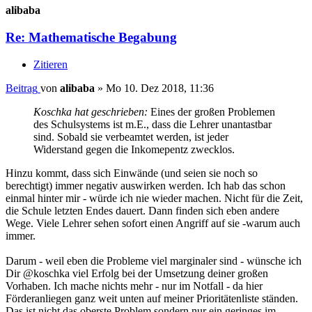
alibaba
Re: Mathematische Begabung
Zitieren
Beitrag
von
alibaba
»
Mo 10. Dez 2018, 11:36
Koschka hat geschrieben:
Eines der großen Problemen
des Schulsystems ist m.E., dass die Lehrer unantastbar
sind. Sobald sie verbeamtet werden, ist jeder
Widerstand gegen die Inkomepentz zwecklos.
Hinzu kommt, dass sich Einwände (und seien sie noch so
berechtigt) immer negativ auswirken werden. Ich hab das schon
einmal hinter mir - würde ich nie wieder machen. Nicht für die Zeit,
die Schule letzten Endes dauert. Dann finden sich eben andere
Wege. Viele Lehrer sehen sofort einen Angriff auf sie -warum auch
immer.
Darum - weil eben die Probleme viel marginaler sind - wünsche ich
Dir @koschka viel Erfolg bei der Umsetzung deiner großen
Vorhaben. Ich mache nichts mehr - nur im Notfall - da hier
Förderanliegen ganz weit unten auf meiner Prioritätenliste ständen.
Das ist nicht das oberste Problem sondern nur ein geringes im