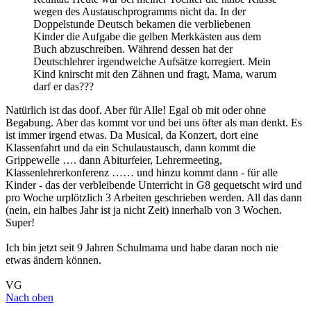
wegen des Austauschprogramms nicht da. In der
Doppelstunde Deutsch bekamen die verbliebenen
Kinder die Aufgabe die gelben Merkkästen aus dem
Buch abzuschreiben. Während dessen hat der
Deutschlehrer irgendwelche Aufsätze korregiert. Mein
Kind knirscht mit den Zähnen und fragt, Mama, warum
darf er das???
Natürlich ist das doof. Aber für Alle! Egal ob mit oder ohne
Begabung. Aber das kommt vor und bei uns öfter als man denkt. Es
ist immer irgend etwas. Da Musical, da Konzert, dort eine
Klassenfahrt und da ein Schulaustausch, dann kommt die
Grippewelle …. dann Abiturfeier, Lehrermeeting,
Klassenlehrerkonferenz …… und hinzu kommt dann - für alle
Kinder - das der verbleibende Unterricht in G8 gequetscht wird und
pro Woche urplötzlich 3 Arbeiten geschrieben werden. All das dann
(nein, ein halbes Jahr ist ja nicht Zeit) innerhalb von 3 Wochen.
Super!
Ich bin jetzt seit 9 Jahren Schulmama und habe daran noch nie
etwas ändern können.
VG
Nach oben