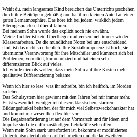
Weißt du, mein langsames Kind bereichert das Unterrichtsgeschehen
durch ihre Beiträge regelmäßig und hat ihren kleinen Anteil an einer
guten Lernatmosphäre. Das höre ich bei jedem, wirklich jedem
Elterngespräch seit über 4 Jahren.
Bei meinem Sohn wurde das explizit noch nie erwähnt.
Meine Tochter ist kein Überflieger und versemmelt immer wieder
Klassenarbeiten. Da die mündlichen Noten bei uns entscheidend
sind, ist das nicht so erheblich. Ihre Sozialkompetenz ist hoch, sie
übernimmt Verantwortung für ihre Mitschüler und kümmert sich bei
Problemen, vermittelt, kommuniziert und hat einen sehr
differenzierten Blick auf vieles.
Ich würde niemals wollen, dass mein Sohn auf ihre Kosten mehr
qualitative Differenzierung bekäme.
Wenn ich hier so lese, was ihr schreibt, bin ich heilfroh, im Norden
zu leben.
Das Schulsystem hier gewinnt mit den Jahren bei mir immer mehr.
Es ist wesentlich weniger mit diesem klassischen, starrren
Bildungsdünkel behaftet, der für mich viel Selbstzweckcharakter hat
und kommt mir wesentlich flexibler vor.
Die Begabtenförderung ist auf dem Vormarsch und für Ideen und
Impulse sind die dafür zuständigen Lehrkräfte sehr offen.
Wenn mein Sohn stark unterfordert ist, bekommt er modifiziertes
Unterrichtsmaterial oder darf frei arbeiten und die langweiigen