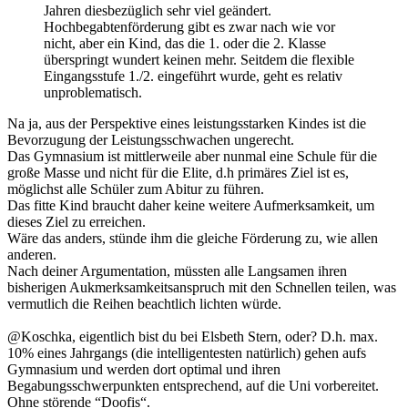
Jahren diesbezüglich sehr viel geändert.
Hochbegabtenförderung gibt es zwar nach wie vor
nicht, aber ein Kind, das die 1. oder die 2. Klasse
überspringt wundert keinen mehr. Seitdem die flexible
Eingangsstufe 1./2. eingeführt wurde, geht es relativ
unproblematisch.
Na ja, aus der Perspektive eines leistungsstarken Kindes ist die
Bevorzugung der Leistungsschwachen ungerecht.
Das Gymnasium ist mittlerweile aber nunmal eine Schule für die
große Masse und nicht für die Elite, d.h primäres Ziel ist es,
möglichst alle Schüler zum Abitur zu führen.
Das fitte Kind braucht daher keine weitere Aufmerksamkeit, um
dieses Ziel zu erreichen.
Wäre das anders, stünde ihm die gleiche Förderung zu, wie allen
anderen.
Nach deiner Argumentation, müssten alle Langsamen ihren
bisherigen Aukmerksamkeitsanspruch mit den Schnellen teilen, was
vermutlich die Reihen beachtlich lichten würde.
@Koschka, eigentlich bist du bei Elsbeth Stern, oder? D.h. max.
10% eines Jahrgangs (die intelligentesten natürlich) gehen aufs
Gymnasium und werden dort optimal und ihren
Begabungsschwerpunkten entsprechend, auf die Uni vorbereitet.
Ohne störende “Doofis“.