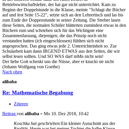
Betriebswirtschaftslehre, der hat gar nicht unterrichtet. Kam zu
Beginn der Doppelstunde in die Klasse, meinte "Schlagt die Bücher
auf und lest Seite 15-22", setzte sich an den Lehrertisch und las bis
zum Ende der Doppenstunde in seiner Zeitung. Die Streber lasen
diese Seiten, die normalen Schüler blätterten zumindest etwas in den
Büchern rum und schrieben sich für das Wichtigste eine
Zusammenfassung, diejenigen, die das Prinzip noch nicht
verstanden hatten (ich eingeschlossen) fühlten sich nicht
angesprochen. Das ging etwas jede 2. Unterrichteinheit so. Zur
Schularbeit kam dann IRGEND ETWAS aus den Seiten, die wir
selbst lesen sollten. Und SO WAS darf mMn nicht sein!
Der liebe Gott schenkt uns die Nüsse, aber er knackt sie nicht
(Johann Wolfgang von Goethe)
Nach oben
alibaba
Re: Mathematische Begabung
Zitieren
Beitrag
von
alibaba
»
Mo 10. Dez 2018, 10:42
Koschka hat geschrieben:
Ein kleiner Ausschnitt aus der
Realität. Heute war bei meiner Tochter die halbe Klasse