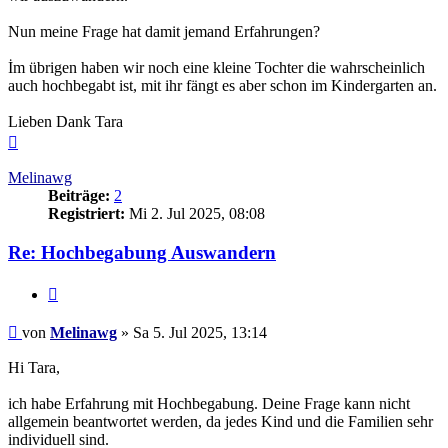
Nun meine Frage hat damit jemand Erfahrungen?
İm übrigen haben wir noch eine kleine Tochter die wahrscheinlich
auch hochbegabt ist, mit ihr fängt es aber schon im Kindergarten an.
Lieben Dank Tara
Nach
oben
Melinawg
Beiträge:
2
Registriert:
Mi 2. Jul 2025, 08:08
Re: Hochbegabung Auswandern
Zitieren
Beitrag
von
Melinawg
»
Sa 5. Jul 2025, 13:14
Hi Tara,
ich habe Erfahrung mit Hochbegabung. Deine Frage kann nicht
allgemein beantwortet werden, da jedes Kind und die Familien sehr
individuell sind.