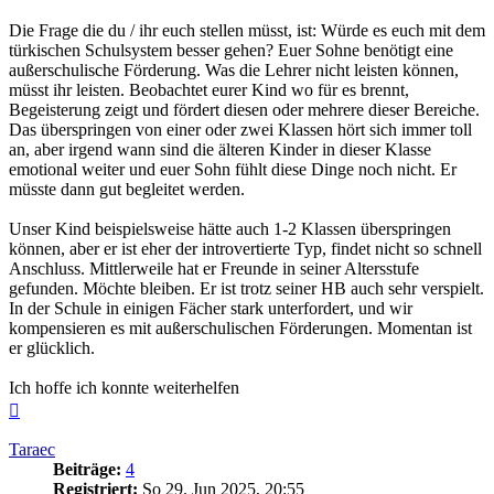
Die Frage die du / ihr euch stellen müsst, ist: Würde es euch mit dem
türkischen Schulsystem besser gehen? Euer Sohne benötigt eine
außerschulische Förderung. Was die Lehrer nicht leisten können,
müsst ihr leisten. Beobachtet eurer Kind wo für es brennt,
Begeisterung zeigt und fördert diesen oder mehrere dieser Bereiche.
Das überspringen von einer oder zwei Klassen hört sich immer toll
an, aber irgend wann sind die älteren Kinder in dieser Klasse
emotional weiter und euer Sohn fühlt diese Dinge noch nicht. Er
müsste dann gut begleitet werden.
Unser Kind beispielsweise hätte auch 1-2 Klassen überspringen
können, aber er ist eher der introvertierte Typ, findet nicht so schnell
Anschluss. Mittlerweile hat er Freunde in seiner Altersstufe
gefunden. Möchte bleiben. Er ist trotz seiner HB auch sehr verspielt.
In der Schule in einigen Fächer stark unterfordert, und wir
kompensieren es mit außerschulischen Förderungen. Momentan ist
er glücklich.
Ich hoffe ich konnte weiterhelfen
Nach
oben
Taraec
Beiträge:
4
Registriert:
So 29. Jun 2025, 20:55