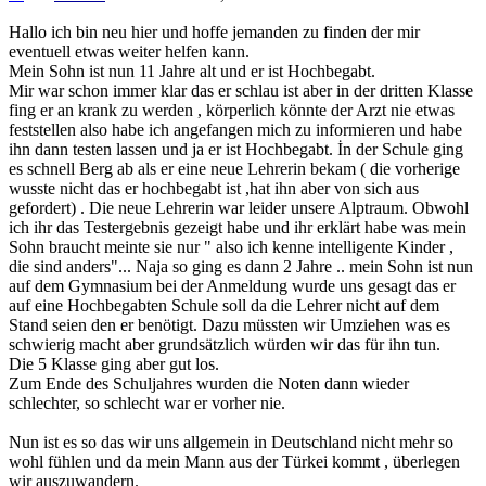
Hallo ich bin neu hier und hoffe jemanden zu finden der mir
eventuell etwas weiter helfen kann.
Mein Sohn ist nun 11 Jahre alt und er ist Hochbegabt.
Mir war schon immer klar das er schlau ist aber in der dritten Klasse
fing er an krank zu werden , körperlich könnte der Arzt nie etwas
feststellen also habe ich angefangen mich zu informieren und habe
ihn dann testen lassen und ja er ist Hochbegabt. İn der Schule ging
es schnell Berg ab als er eine neue Lehrerin bekam ( die vorherige
wusste nicht das er hochbegabt ist ,hat ihn aber von sich aus
gefordert) . Die neue Lehrerin war leider unsere Alptraum. Obwohl
ich ihr das Testergebnis gezeigt habe und ihr erklärt habe was mein
Sohn braucht meinte sie nur " also ich kenne intelligente Kinder ,
die sind anders"... Naja so ging es dann 2 Jahre .. mein Sohn ist nun
auf dem Gymnasium bei der Anmeldung wurde uns gesagt das er
auf eine Hochbegabten Schule soll da die Lehrer nicht auf dem
Stand seien den er benötigt. Dazu müssten wir Umziehen was es
schwierig macht aber grundsätzlich würden wir das für ihn tun.
Die 5 Klasse ging aber gut los.
Zum Ende des Schuljahres wurden die Noten dann wieder
schlechter, so schlecht war er vorher nie.
Nun ist es so das wir uns allgemein in Deutschland nicht mehr so
wohl fühlen und da mein Mann aus der Türkei kommt , überlegen
wir auszuwandern.