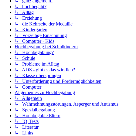
↳ ganz allgemein...
↳ hochbegabt?
↳ Alltag
↳ Erziehung
↳ die Kehrseite der Medaille
↳ Kindergarten
↳ Vorzeitige Einschulung
↳ Computer - Kids
Hochbegabung bei Schulkindern
↳ Hochbegabung?
↳ Schule
↳ Probleme im Alltag
↳ ADS - gibt es das wirklich?
↳ Klasse überspringen
↳ Unterforderung und Fördermöglichkeiten
↳ Computer
Allgemeines zu Hochbegabung
↳ Allgemein
↳ Wahrnehmungsstörungen, Asperger und Autismus
↳ Spezialbegabung
↳ Hochbegabte Eltern
↳ IQ-Tests
↳ Literatur
↳ Links