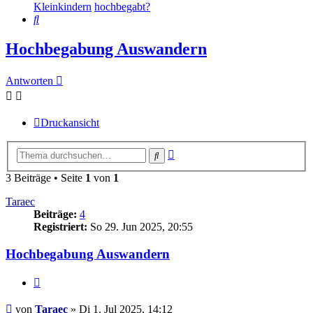
Kleinkindern
hochbegabt?
Suche
Hochbegabung Auswandern
Antworten
Druckansicht
Erweiterte
Suche
Suche
3 Beiträge • Seite
1
von
1
Taraec
Beiträge:
4
Registriert:
So 29. Jun 2025, 20:55
Hochbegabung Auswandern
Zitieren
Beitrag
von
Taraec
»
Di 1. Jul 2025, 14:12