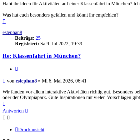
Habt ihr Ideen für Aktivitäten auf einer Klassenfahrt in München? Ich
Was hat euch besonders gefallen und könnt ihr empfehlen?
Nach
oben
estephan8
Beiträge:
25
Registriert:
Sa 9. Jul 2022, 19:39
Re: Klassenfahrt in München?
Zitieren
Beitrag
von
estephan8
»
Mi 6. Mai 2026, 06:41
Wir fanden vor allem interaktive Aktivitäten richtig gut. Besonders
oder der Olympiapark. Gute Inspirationen mit vielen Vorschlägen gibt
Nach
oben
Antworten
Druckansicht