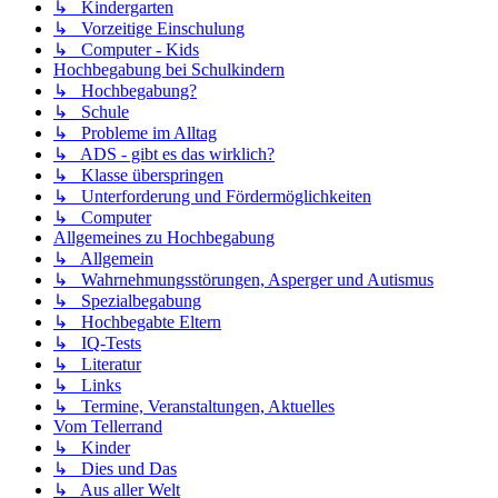
↳ Kindergarten
↳ Vorzeitige Einschulung
↳ Computer - Kids
Hochbegabung bei Schulkindern
↳ Hochbegabung?
↳ Schule
↳ Probleme im Alltag
↳ ADS - gibt es das wirklich?
↳ Klasse überspringen
↳ Unterforderung und Fördermöglichkeiten
↳ Computer
Allgemeines zu Hochbegabung
↳ Allgemein
↳ Wahrnehmungsstörungen, Asperger und Autismus
↳ Spezialbegabung
↳ Hochbegabte Eltern
↳ IQ-Tests
↳ Literatur
↳ Links
↳ Termine, Veranstaltungen, Aktuelles
Vom Tellerrand
↳ Kinder
↳ Dies und Das
↳ Aus aller Welt