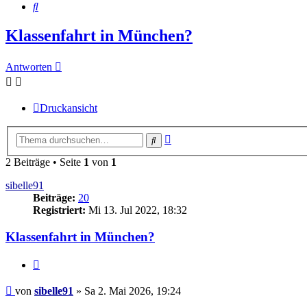
Suche
Klassenfahrt in München?
Antworten
Druckansicht
Erweiterte
Suche
Suche
2 Beiträge • Seite
1
von
1
sibelle91
Beiträge:
20
Registriert:
Mi 13. Jul 2022, 18:32
Klassenfahrt in München?
Zitieren
Beitrag
von
sibelle91
»
Sa 2. Mai 2026, 19:24