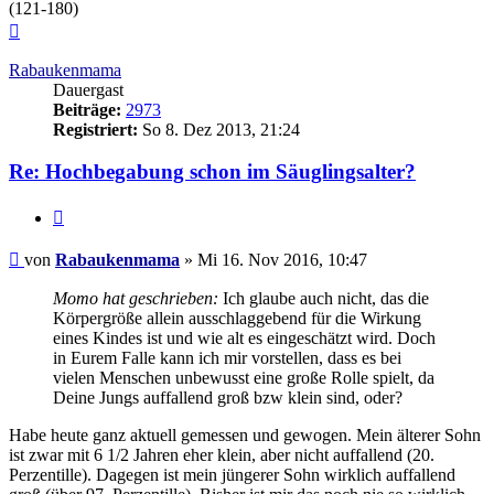
(121-180)
Nach
oben
Rabaukenmama
Dauergast
Beiträge:
2973
Registriert:
So 8. Dez 2013, 21:24
Re: Hochbegabung schon im Säuglingsalter?
Zitieren
Beitrag
von
Rabaukenmama
»
Mi 16. Nov 2016, 10:47
Momo hat geschrieben:
Ich glaube auch nicht, das die
Körpergröße allein ausschlaggebend für die Wirkung
eines Kindes ist und wie alt es eingeschätzt wird. Doch
in Eurem Falle kann ich mir vorstellen, dass es bei
vielen Menschen unbewusst eine große Rolle spielt, da
Deine Jungs auffallend groß bzw klein sind, oder?
Habe heute ganz aktuell gemessen und gewogen. Mein älterer Sohn
ist zwar mit 6 1/2 Jahren eher klein, aber nicht auffallend (20.
Perzentille). Dagegen ist mein jüngerer Sohn wirklich auffallend