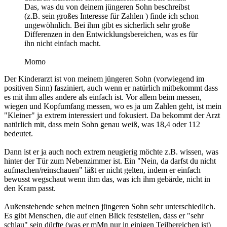
Das, was du von deinem jüngeren Sohn beschreibst
(z.B. sein großes Interesse für Zahlen ) finde ich schon
ungewöhnlich. Bei ihm gibt es sicherlich sehr große
Differenzen in den Entwicklungsbereichen, was es für
ihn nicht einfach macht.
Momo
Der Kinderarzt ist von meinem jüngeren Sohn (vorwiegend im
positiven Sinn) fasziniert, auch wenn er natürlich mitbekommt dass
es mit ihm alles andere als einfach ist. Vor allem beim messen,
wiegen und Kopfumfang messen, wo es ja um Zahlen geht, ist mein
"Kleiner" ja extrem interessiert und fokusiert. Da bekommt der Arzt
natürlich mit, dass mein Sohn genau weiß, was 18,4 oder 112
bedeutet.
Dann ist er ja auch noch extrem neugierig möchte z.B. wissen, was
hinter der Tür zum Nebenzimmer ist. Ein "Nein, da darfst du nicht
aufmachen/reinschauen" läßt er nicht gelten, indem er einfach
bewusst wegschaut wenn ihm das, was ich ihm gebärde, nicht in
den Kram passt.
Außenstehende sehen meinen jüngeren Sohn sehr unterschiedlich.
Es gibt Menschen, die auf einen Blick feststellen, dass er "sehr
schlau" sein dürfte (was er mMn nur in einigen Teilbereichen ist)