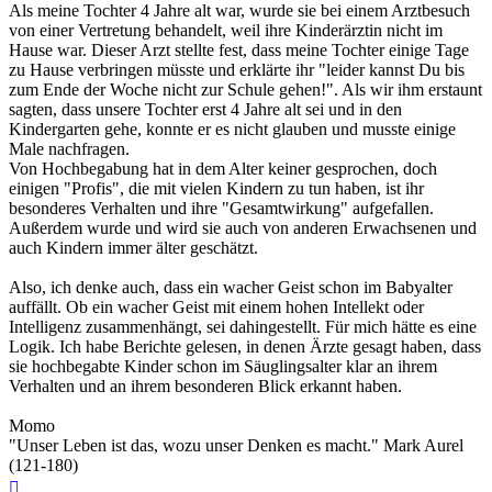
Als meine Tochter 4 Jahre alt war, wurde sie bei einem Arztbesuch
von einer Vertretung behandelt, weil ihre Kinderärztin nicht im
Hause war. Dieser Arzt stellte fest, dass meine Tochter einige Tage
zu Hause verbringen müsste und erklärte ihr "leider kannst Du bis
zum Ende der Woche nicht zur Schule gehen!". Als wir ihm erstaunt
sagten, dass unsere Tochter erst 4 Jahre alt sei und in den
Kindergarten gehe, konnte er es nicht glauben und musste einige
Male nachfragen.
Von Hochbegabung hat in dem Alter keiner gesprochen, doch
einigen "Profis", die mit vielen Kindern zu tun haben, ist ihr
besonderes Verhalten und ihre "Gesamtwirkung" aufgefallen.
Außerdem wurde und wird sie auch von anderen Erwachsenen und
auch Kindern immer älter geschätzt.
Also, ich denke auch, dass ein wacher Geist schon im Babyalter
auffällt. Ob ein wacher Geist mit einem hohen Intellekt oder
Intelligenz zusammenhängt, sei dahingestellt. Für mich hätte es eine
Logik. Ich habe Berichte gelesen, in denen Ärzte gesagt haben, dass
sie hochbegabte Kinder schon im Säuglingsalter klar an ihrem
Verhalten und an ihrem besonderen Blick erkannt haben.
Momo
"Unser Leben ist das, wozu unser Denken es macht." Mark Aurel
(121-180)
Nach