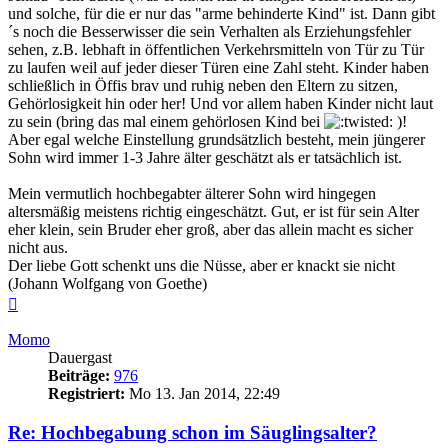
und solche, für die er nur das "arme behinderte Kind" ist. Dann gibt
´s noch die Besserwisser die sein Verhalten als Erziehungsfehler
sehen, z.B. lebhaft in öffentlichen Verkehrsmitteln von Tür zu Tür
zu laufen weil auf jeder dieser Türen eine Zahl steht. Kinder haben
schließlich in Öffis brav und ruhig neben den Eltern zu sitzen,
Gehörlosigkeit hin oder her! Und vor allem haben Kinder nicht laut
zu sein (bring das mal einem gehörlosen Kind bei
)!
Aber egal welche Einstellung grundsätzlich besteht, mein jüngerer
Sohn wird immer 1-3 Jahre älter geschätzt als er tatsächlich ist.
Mein vermutlich hochbegabter älterer Sohn wird hingegen
altersmäßig meistens richtig eingeschätzt. Gut, er ist für sein Alter
eher klein, sein Bruder eher groß, aber das allein macht es sicher
nicht aus.
Der liebe Gott schenkt uns die Nüsse, aber er knackt sie nicht
(Johann Wolfgang von Goethe)
Nach
oben
Momo
Dauergast
Beiträge:
976
Registriert:
Mo 13. Jan 2014, 22:49
Re: Hochbegabung schon im Säuglingsalter?