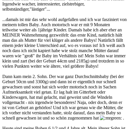
Irgendwie wacher, interessierter, zielstrebiger,
selbstständiger,"lästiger"...
...damals ist mir das sehr wohl aufgefallen und ich war fasziniert von
meinem tollen Baby. Auch motorisch war er mit 9 Monaten
teilweise weiter als 1jährige Kinder. Damals habe ich aber eher an
MEINER Wahrnehmung gezweifelt: das erste Kind, natürlich hält
man das als Mutter für viel klüger als andere Babys! Natürlich fällt
einem jeder kleine Unterschied auf, wo es voraus ist! Ich weiß auch
noch dass ich nicht kapiert habe wie stolz manche Mütter darauf
waren wie "groß" ihr Baby im Verhältnis ist! Mein Sohn war immer
klein und zart (bei der Geburt 44cm und 2185g) und trotzdem in so
vielen Punkten weiter wie ältere, viel größere Babys!
Dann kam mein 2. Sohn. Der war ganz Durchschnittsbaby (bei der
Geburt 50cm und 3300g) und dann ist er eigentlich nur schnell
gewachsen und sonst hat sich weder motorisch noch in Sachen
Aufmerksamkeit viel getan. Er lag halt im Gitterbett oder
Kinderwagen, hat mal gelacht, mal geweint und die Windeln
vollgemacht - nix irgendwie besonderes! Naja, oder doch, denn er
ist von Geburt an gehörlos! Und ich war genau wie die Mütter, die
ich vorher nicht verstanden hatte, stolz darauf, dass mein Baby so
schnell gewachsen ist und so schön zugenommen hat
.
Heute sind meine Buben 6 1/2 und 4 Jahre alt. Mein älterer Sohn ist