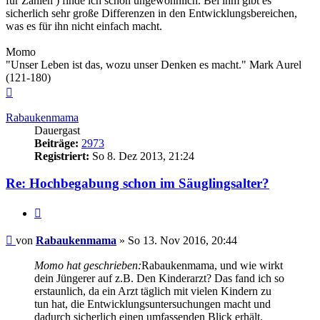
für Zahlen ) finde ich schon ungewöhnlich. Bei ihm gibt es
sicherlich sehr große Differenzen in den Entwicklungsbereichen,
was es für ihn nicht einfach macht.
Momo
"Unser Leben ist das, wozu unser Denken es macht." Mark Aurel
(121-180)
Nach
oben
Rabaukenmama
Dauergast
Beiträge:
2973
Registriert:
So 8. Dez 2013, 21:24
Re: Hochbegabung schon im Säuglingsalter?
Zitieren
Beitrag
von
Rabaukenmama
»
So 13. Nov 2016, 20:44
Momo hat geschrieben:
Rabaukenmama, und wie wirkt
dein Jüngerer auf z.B. Den Kinderarzt? Das fand ich so
erstaunlich, da ein Arzt täglich mit vielen Kindern zu
tun hat, die Entwicklungsuntersuchungen macht und
dadurch sicherlich einen umfassenden Blick erhält.