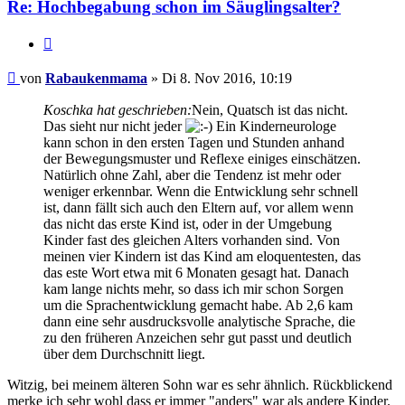
Re: Hochbegabung schon im Säuglingsalter?
Zitieren
Beitrag
von
Rabaukenmama
»
Di 8. Nov 2016, 10:19
Koschka hat geschrieben:
Nein, Quatsch ist das nicht.
Das sieht nur nicht jeder
Ein Kinderneurologe
kann schon in den ersten Tagen und Stunden anhand
der Bewegungsmuster und Reflexe einiges einschätzen.
Natürlich ohne Zahl, aber die Tendenz ist mehr oder
weniger erkennbar. Wenn die Entwicklung sehr schnell
ist, dann fällt sich auch den Eltern auf, vor allem wenn
das nicht das erste Kind ist, oder in der Umgebung
Kinder fast des gleichen Alters vorhanden sind. Von
meinen vier Kindern ist das Kind am eloquentesten, das
das este Wort etwa mit 6 Monaten gesagt hat. Danach
kam lange nichts mehr, so dass ich mir schon Sorgen
um die Sprachentwicklung gemacht habe. Ab 2,6 kam
dann eine sehr ausdrucksvolle analytische Sprache, die
zu den früheren Anzeichen sehr gut passt und deutlich
über dem Durchschnitt liegt.
Witzig, bei meinem älteren Sohn war es sehr ähnlich. Rückblickend
merke ich sehr wohl dass er immer "anders" war als andere Kinder.