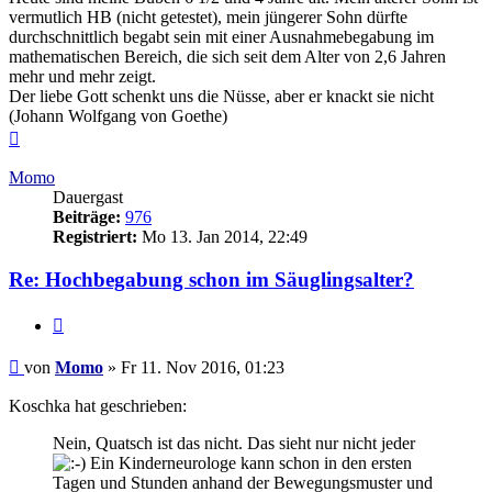
vermutlich HB (nicht getestet), mein jüngerer Sohn dürfte
durchschnittlich begabt sein mit einer Ausnahmebegabung im
mathematischen Bereich, die sich seit dem Alter von 2,6 Jahren
mehr und mehr zeigt.
Der liebe Gott schenkt uns die Nüsse, aber er knackt sie nicht
(Johann Wolfgang von Goethe)
Nach
oben
Momo
Dauergast
Beiträge:
976
Registriert:
Mo 13. Jan 2014, 22:49
Re: Hochbegabung schon im Säuglingsalter?
Zitieren
Beitrag
von
Momo
»
Fr 11. Nov 2016, 01:23
Koschka hat geschrieben:
Nein, Quatsch ist das nicht. Das sieht nur nicht jeder
Ein Kinderneurologe kann schon in den ersten
Tagen und Stunden anhand der Bewegungsmuster und