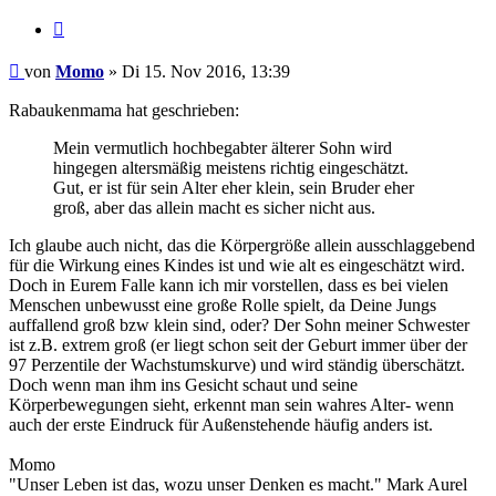
Zitieren
Beitrag
von
Momo
»
Di 15. Nov 2016, 13:39
Rabaukenmama hat geschrieben:
Mein vermutlich hochbegabter älterer Sohn wird
hingegen altersmäßig meistens richtig eingeschätzt.
Gut, er ist für sein Alter eher klein, sein Bruder eher
groß, aber das allein macht es sicher nicht aus.
Ich glaube auch nicht, das die Körpergröße allein ausschlaggebend
für die Wirkung eines Kindes ist und wie alt es eingeschätzt wird.
Doch in Eurem Falle kann ich mir vorstellen, dass es bei vielen
Menschen unbewusst eine große Rolle spielt, da Deine Jungs
auffallend groß bzw klein sind, oder? Der Sohn meiner Schwester
ist z.B. extrem groß (er liegt schon seit der Geburt immer über der
97 Perzentile der Wachstumskurve) und wird ständig überschätzt.
Doch wenn man ihm ins Gesicht schaut und seine
Körperbewegungen sieht, erkennt man sein wahres Alter- wenn
auch der erste Eindruck für Außenstehende häufig anders ist.
Momo
"Unser Leben ist das, wozu unser Denken es macht." Mark Aurel