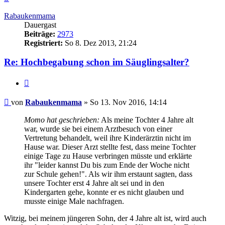
oben
Rabaukenmama
Dauergast
Beiträge:
2973
Registriert:
So 8. Dez 2013, 21:24
Re: Hochbegabung schon im Säuglingsalter?
Zitieren
Beitrag
von
Rabaukenmama
»
So 13. Nov 2016, 14:14
Momo hat geschrieben:
Als meine Tochter 4 Jahre alt
war, wurde sie bei einem Arztbesuch von einer
Vertretung behandelt, weil ihre Kinderärztin nicht im
Hause war. Dieser Arzt stellte fest, dass meine Tochter
einige Tage zu Hause verbringen müsste und erklärte
ihr "leider kannst Du bis zum Ende der Woche nicht
zur Schule gehen!". Als wir ihm erstaunt sagten, dass
unsere Tochter erst 4 Jahre alt sei und in den
Kindergarten gehe, konnte er es nicht glauben und
musste einige Male nachfragen.
Witzig, bei meinem jüngeren Sohn, der 4 Jahre alt ist, wird auch