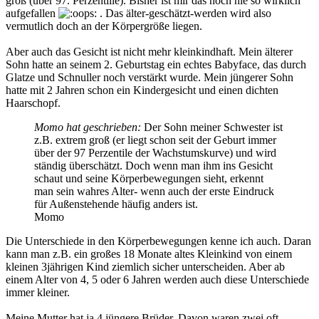
groß (über 97. Perzentille). Bisher ist mir das noch nie so wirklich
aufgefallen
. Das älter-geschätzt-werden wird also
vermutlich doch an der Körpergröße liegen.
Aber auch das Gesicht ist nicht mehr kleinkindhaft. Mein älterer
Sohn hatte an seinem 2. Geburtstag ein echtes Babyface, das durch
Glatze und Schnuller noch verstärkt wurde. Mein jüngerer Sohn
hatte mit 2 Jahren schon ein Kindergesicht und einen dichten
Haarschopf.
Momo hat geschrieben:
Der Sohn meiner Schwester ist
z.B. extrem groß (er liegt schon seit der Geburt immer
über der 97 Perzentile der Wachstumskurve) und wird
ständig überschätzt. Doch wenn man ihm ins Gesicht
schaut und seine Körperbewegungen sieht, erkennt
man sein wahres Alter- wenn auch der erste Eindruck
für Außenstehende häufig anders ist.
Momo
Die Unterschiede in den Körperbewegungen kenne ich auch. Daran
kann man z.B. ein großes 18 Monate altes Kleinkind von einem
kleinen 3jährigen Kind ziemlich sicher unterscheiden. Aber ab
einem Alter von 4, 5 oder 6 Jahren werden auch diese Unterschiede
immer kleiner.
Meine Mutter hat ja 4 jüngere Brüder. Davon waren zwei oft