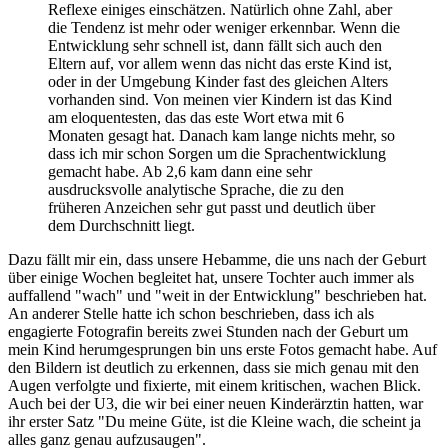
Reflexe einiges einschätzen. Natürlich ohne Zahl, aber
die Tendenz ist mehr oder weniger erkennbar. Wenn die
Entwicklung sehr schnell ist, dann fällt sich auch den
Eltern auf, vor allem wenn das nicht das erste Kind ist,
oder in der Umgebung Kinder fast des gleichen Alters
vorhanden sind. Von meinen vier Kindern ist das Kind
am eloquentesten, das das este Wort etwa mit 6
Monaten gesagt hat. Danach kam lange nichts mehr, so
dass ich mir schon Sorgen um die Sprachentwicklung
gemacht habe. Ab 2,6 kam dann eine sehr
ausdrucksvolle analytische Sprache, die zu den
früheren Anzeichen sehr gut passt und deutlich über
dem Durchschnitt liegt.
Dazu fällt mir ein, dass unsere Hebamme, die uns nach der Geburt
über einige Wochen begleitet hat, unsere Tochter auch immer als
auffallend "wach" und "weit in der Entwicklung" beschrieben hat.
An anderer Stelle hatte ich schon beschrieben, dass ich als
engagierte Fotografin bereits zwei Stunden nach der Geburt um
mein Kind herumgesprungen bin uns erste Fotos gemacht habe. Auf
den Bildern ist deutlich zu erkennen, dass sie mich genau mit den
Augen verfolgte und fixierte, mit einem kritischen, wachen Blick.
Auch bei der U3, die wir bei einer neuen Kinderärztin hatten, war
ihr erster Satz "Du meine Güte, ist die Kleine wach, die scheint ja
alles ganz genau aufzusaugen".