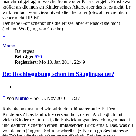
manchmal gefragt in welche Schule oder Klasse er geht. Er ist zwar
größer als die meisten Kinder seines Alters, aber das ist es nicht. Er
wirkt einfach vom Gesamtverhalten her älter (obwohl er ziemlich
sicher nicht HB ist).
Der liebe Gott schenkt uns die Nüsse, aber er knackt sie nicht
(Johann Wolfgang von Goethe)
Nach
oben
Momo
Dauergast
Beiträge:
976
Registriert:
Mo 13. Jan 2014, 22:49
Re: Hochbegabung schon im Säuglingsalter?
Zitieren
Beitrag
von
Momo
»
So 13. Nov 2016, 17:37
Rabaukenmama, und wie wirkt dein Jüngerer auf z.B. Den
Kinderarzt? Das fand ich so erstaunlich, da ein Arzt täglich mit
vielen Kindern zu tun hat, die Entwicklungsuntersuchungen macht
und dadurch sicherlich einen umfassenden Blick erhält. Das, was du
von deinem jüngeren Sohn beschreibst (z.B. sein großes Interesse