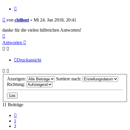
Zitieren
Beitrag
von
chillout
»
Mi 24. Jan 2018, 20:41
danke für die vielen hilfreichen Antworten!
Nach
oben
Antworten
Druckansicht
Anzeigen:
Sortiere nach:
Richtung:
11 Beiträge
Vorherige
1
2